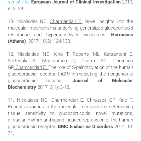
sensitivity
.
European Journal of Clinical Investigation
2019;
e13129.
13. Nicolaides NC,
Charmandari E.
Novel insights into the
molecular mechanisms underlying generalized glucocorticoid
resistance and hypersensitivity syndromes.
Hormones
(Athens)
. 2017; 16(2): 124-138.
12. Nicolaides NC, Kino T, Roberts ML, Katsantoni E,
Sertedaki A, Moutsatsou P, Psarra AG, Chrousos
GP,
Charmandari E.
The role of S-palmitoylation of the human
glucocorticoid receptor (hGR) in mediating the nongenomic
glucocorticoid actions.
Journal of Molecular
Biochemistry
2017; 6(1): 3-12.
11. Nicolaides NC,
Charmandari E
, Chrousos GP, Kino T.
Recent advances in the molecular mechanisms determining
tissue sensitivity to glucocorticoids: novel mutations,
circadian rhythm and ligand-induced repression of the human
glucocorticoid receptor.
BMC Endocrine Disorders
2014; 14:
71.