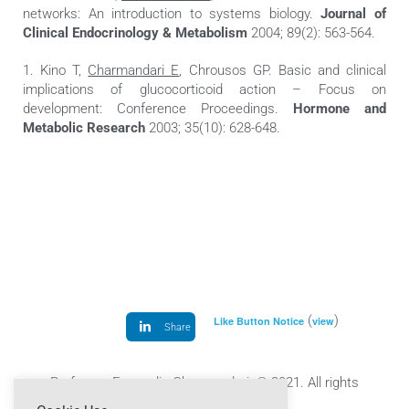
networks: An introduction to systems biology.
Journal of
Clinical Endocrinology & Metabolism
2004; 89(2): 563-564.
1. Kino T,
Charmandari E
, Chrousos GP. Basic and clinical
implications of glucocorticoid action – Focus on
development: Conference Proceedings.
Hormone and
Metabolic Research
2003; 35(10): 628-648.
(
)
Like Button Notice
view
Share
Professor Evangelia Charmandari © 2021. All rights
reserved