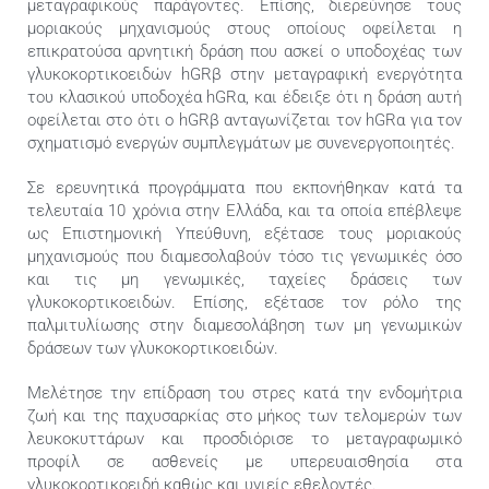
μεταγραφικούς παράγοντες. Επίσης, διερεύνησε τους
μοριακούς μηχανισμούς στους οποίους οφείλεται η
επικρατούσα αρνητική δράση που ασκεί ο υποδοχέας των
γλυκοκορτικοειδών hGRβ στην μεταγραφική ενεργότητα
του κλασικού υποδοχέα hGRα, και έδειξε ότι η δράση αυτή
οφείλεται στο ότι ο hGRβ ανταγωνίζεται τον hGRα για τον
σχηματισμό ενεργών συμπλεγμάτων με συνενεργοποιητές.
Σε ερευνητικά προγράμματα που εκπονήθηκαν κατά τα
τελευταία 10 χρόνια στην Ελλάδα, και τα οποία επέβλεψε
ως Επιστημονική Υπεύθυνη, εξέτασε τους μοριακούς
μηχανισμούς που διαμεσολαβούν τόσο τις γενωμικές όσο
και τις μη γενωμικές, ταχείες δράσεις των
γλυκοκορτικοειδών. Επίσης, εξέτασε τον ρόλο της
παλμιτυλίωσης στην διαμεσολάβηση των μη γενωμικών
δράσεων των γλυκοκορτικοειδών.
Μελέτησε την επίδραση του στρες κατά την ενδομήτρια
ζωή και της παχυσαρκίας στο μήκος των τελομερών των
λευκοκυττάρων και προσδιόρισε το μεταγραφωμικό
προφίλ σε ασθενείς με υπερευαισθησία στα
γλυκοκορτικοειδή καθώς και υγιείς εθελοντές.