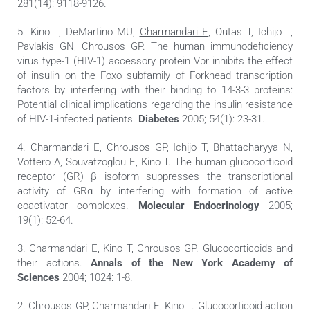
281(14): 9118-9126.
5. Kino T, DeMartino MU,
Charmandari E
, Outas T, Ichijo T,
Pavlakis GN, Chrousos GP. The human immunodeficiency
virus type-1 (HIV-1) accessory protein Vpr inhibits the effect
of insulin on the Foxo subfamily of Forkhead transcription
factors by interfering with their binding to 14-3-3 proteins:
Potential clinical implications regarding the insulin resistance
of HIV-1-infected patients.
Diabetes
2005; 54(1): 23-31.
4.
Charmandari E
, Chrousos GP, Ichijo T, Bhattacharyya N,
Vottero A, Souvatzoglou E, Kino T. The human glucocorticoid
receptor (GR) β isoform suppresses the transcriptional
activity of GRα by interfering with formation of active
coactivator complexes.
Molecular Endocrinology
2005;
19(1): 52-64.
3.
Charmandari E
, Kino T, Chrousos GP. Glucocorticoids and
their actions.
Annals of the New York Academy of
Sciences
2004; 1024: 1-8.
2. Chrousos GP,
Charmandari E
, Kino T. Glucocorticoid action