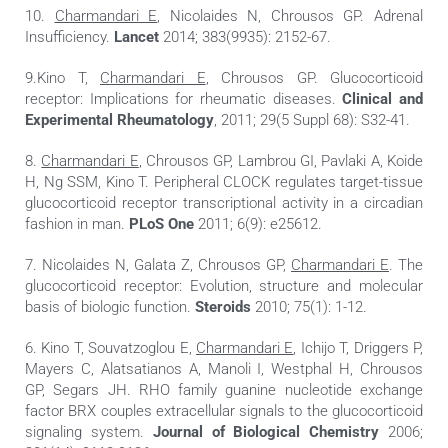
10.
Charmandari E
, Nicolaides N, Chrousos GP. Adrenal
Insufficiency.
Lancet
2014; 383(9935): 2152-67.
9.Kino T,
Charmandari E
, Chrousos GP. Glucocorticoid
receptor: Implications for rheumatic diseases.
Clinical and
Experimental Rheumatology
, 2011; 29(5 Suppl 68): S32-41.
8.
Charmandari E
, Chrousos GP, Lambrou GI, Pavlaki A, Koide
H, Ng SSM, Kino T. Peripheral CLOCK regulates target-tissue
glucocorticoid receptor transcriptional activity in a circadian
fashion in man.
PLoS One
2011; 6(9): e25612.
7. Nicolaides N, Galata Z, Chrousos GP,
Charmandari E
. The
glucocorticoid receptor: Evolution, structure and molecular
basis of biologic function.
Steroids
2010; 75(1): 1-12.
6. Kino T, Souvatzoglou E,
Charmandari E
, Ichijo T, Driggers P,
Mayers C, Alatsatianos A, Manoli I, Westphal H, Chrousos
GP, Segars JH. RHO family guanine nucleotide exchange
factor BRX couples extracellular signals to the glucocorticoid
signaling system.
Journal of Biological Chemistry
2006;