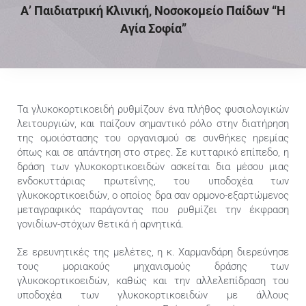
Α’ Παιδιατρική Κλινική, Νοσοκομείο Παίδων “Η
Επικοινωνία
Αγία Σοφία”
Ελληνικά
Τα γλυκοκορτικοειδή ρυθμίζουν ένα πλήθος φυσιολογικών
λειτουργιών, και παίζουν σημαντικό ρόλο στην διατήρηση
της ομοιόστασης του οργανισμού σε συνθήκες ηρεμίας
όπως και σε απάντηση στο στρες. Σε κυτταρικό επίπεδο, η
δράση των γλυκοκορτικοειδών ασκείται δια μέσου μιας
ενδοκυττάριας πρωτεΐνης, του υποδοχέα των
γλυκοκορτικοειδών, ο οποίος δρα σαν ορμονο-εξαρτώμενος
μεταγραφικός παράγοντας που ρυθμίζει την έκφραση
γονιδίων-στόχων θετικά ή αρνητικά.
Σε ερευνητικές της μελέτες, η κ. Χαρμανδάρη διερεύνησε
τους μοριακούς μηχανισμούς δράσης των
γλυκοκορτικοειδών, καθώς και την αλλελεπίδραση του
υποδοχέα των γλυκοκορτικοειδών με άλλους