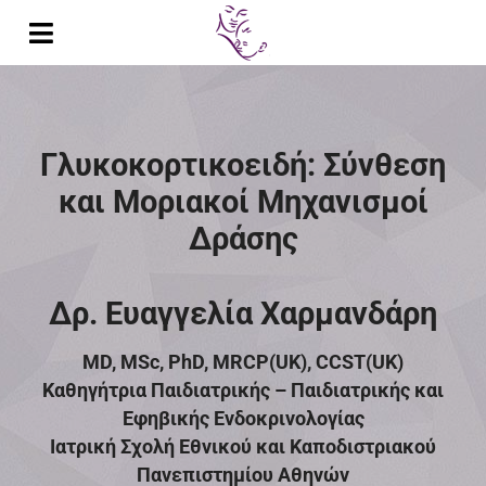
Μετάβαση
στο
Toggle
περιεχόμενο
Navigation
Αρχική
Βιογραφικό
Γλυκοκορτικοειδή: Σύνθεση
και Μοριακοί Μηχανισμοί
Δημοσιεύσεις
Δράσης
Παρουσιάσεις σε Συνέδρια
Δρ. Ευαγγελία Χαρμανδάρη
Διαλέξεις
MD, MSc, PhD, MRCP(UK), CCST(UK)
Έρευνα
Καθηγήτρια Παιδιατρικής – Παιδιατρικής και
Εφηβικής Ενδοκρινολογίας
Διδακτικό Έργο
Ιατρική Σχολή Εθνικού και Καποδιστριακού
Πανεπιστημίου Αθηνών
Κλινικό Έργο