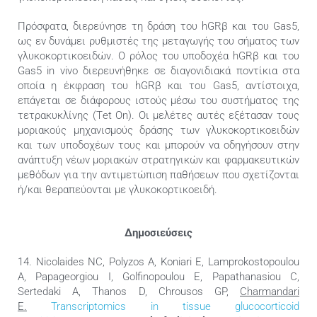
Πρόσφατα, διερεύνησε τη δράση του hGRβ και του Gas5,
ως εν δυνάμει ρυθμιστές της μεταγωγής του σήματος των
γλυκοκορτικοειδών. Ο ρόλος του υποδοχέα hGRβ και του
Gas5 in vivo διερευνήθηκε σε διαγονιδιακά ποντίκια στα
οποία η έκφραση του hGRβ και του Gas5, αντίστοιχα,
επάγεται σε διάφορους ιστούς μέσω του συστήματος της
τετρακυκλίνης (Τet On). Οι μελέτες αυτές εξέτασαν τους
μοριακούς μηχανισμούς δράσης των γλυκοκορτικοειδών
και των υποδοχέων τους και μπορούν να οδηγήσουν στην
ανάπτυξη νέων μοριακών στρατηγικών και φαρμακευτικών
μεθόδων για την αντιμετώπιση παθήσεων που σχετίζονται
ή/και θεραπεύονται με γλυκοκορτικοειδή.
Δημοσιεύσεις
14. Nicolaides NC, Polyzos A, Koniari E, Lamprokostopoulou
A, Papageorgiou I, Golfinopoulou E, Papathanasiou C,
Sertedaki A, Thanos D, Chrousos GP,
Charmandari
E.
Transcriptomics in tissue glucocorticoid