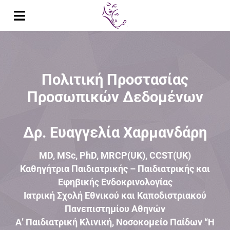
Μετάβαση
στο
Toggle
περιεχόμενο
Navigation
Αρχική
Βιογραφικό
Πολιτική Προστασίας
Προσωπικών Δεδομένων
Δημοσιεύσεις
Παρουσιάσεις σε Συνέδρια
Δρ. Ευαγγελία Χαρμανδάρη
Διαλέξεις
MD, MSc, PhD, MRCP(UK), CCST(UK)
Καθηγήτρια Παιδιατρικής – Παιδιατρικής και
Έρευνα
Εφηβικής Ενδοκρινολογίας
Ιατρική Σχολή Εθνικού και Καποδιστριακού
Διδακτικό Έργο
Πανεπιστημίου Αθηνών
Α’ Παιδιατρική Κλινική, Νοσοκομείο Παίδων “Η
Κλινικό Έργο