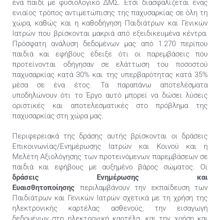
ένα παιδί με φυσιολογικό ΔΜΣ. Έτσι διασφαλίζεται ένας
ενιαίος τρόπος αντιμετώπισης της παχυσαρκίας σε όλη τη
χώρα, καθώς και η καθοδήγηση Παιδιάτρων και Γενικών
Ιατρών που βρίσκονται μακριά από εξειδικευμένα κέντρα.
Πρόσφατη ανάλυση δεδομένων μας από 1.270 περίπου
παιδιά και εφήβους έδειξε ότι οι παρεμβάσεις που
προτείνονται οδήγησαν σε ελάττωση του ποσοστού
παχυσαρκίας κατά 30% και της υπερβαρότητας κατά 35%
μέσα σε ένα έτος. Τα παραπάνω αποτελέσματα
υποδηλώνουν ότι το Έργο αυτό μπορεί να δώσει λύσεις
οριστικές και αποτελεσματικές στο πρόβλημα της
παχυσαρκίας στη χώρα μας.
Περιφερειακά της δράσης αυτής βρίσκονται οι δράσεις
Επικοινωνίας/Ενημέρωσης Ιατρών και Κοινού και η
Μελέτη Αξιολόγησης των προτεινόμενων παρεμβάσεων σε
παιδιά και εφήβους με αυξημένο βάρος σώματος. Οι
δράσεις Ενημέρωσης και
Ευαισθητοποίησης
περιλαμβάνουν την εκπαίδευση των
Παιδιάτρων και Γενικών Ιατρών σχετικά με τη χρήση της
ηλεκτρονικής καρτέλας ασθενούς, την εισαγωγή
δεδομένων στη ηλεκτρονική καρτέλα, και την χρήση και