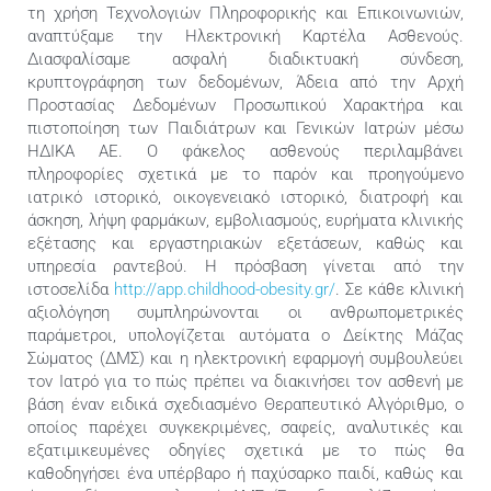
τη χρήση Τεχνολογιών Πληροφορικής και Επικοινωνιών,
αναπτύξαμε την Ηλεκτρονική Καρτέλα Ασθενούς.
Διασφαλίσαμε ασφαλή διαδικτυακή σύνδεση,
κρυπτογράφηση των δεδομένων, Άδεια από την Αρχή
Προστασίας Δεδομένων Προσωπικού Χαρακτήρα και
πιστοποίηση των Παιδιάτρων και Γενικών Ιατρών μέσω
ΗΔΙΚΑ ΑΕ. Ο φάκελος ασθενούς περιλαμβάνει
πληροφορίες σχετικά με το παρόν και προηγούμενο
ιατρικό ιστορικό, οικογενειακό ιστορικό, διατροφή και
άσκηση, λήψη φαρμάκων, εμβολιασμούς, ευρήματα κλινικής
εξέτασης και εργαστηριακών εξετάσεων, καθώς και
υπηρεσία ραντεβού. Η πρόσβαση γίνεται από την
ιστοσελίδα
http://app.childhood-obesity.gr/
. Σε κάθε κλινική
αξιολόγηση συμπληρώνονται οι ανθρωπομετρικές
παράμετροι, υπολογίζεται αυτόματα ο Δείκτης Μάζας
Σώματος (ΔΜΣ) και η ηλεκτρονική εφαρμογή συμβουλεύει
τον Ιατρό για το πώς πρέπει να διακινήσει τον ασθενή με
βάση έναν ειδικά σχεδιασμένο Θεραπευτικό Αλγόριθμο, ο
οποίος παρέχει συγκεκριμένες, σαφείς, αναλυτικές και
εξατιμικευμένες οδηγίες σχετικά με το πώς θα
καθοδηγήσει ένα υπέρβαρο ή παχύσαρκο παιδί, καθώς και