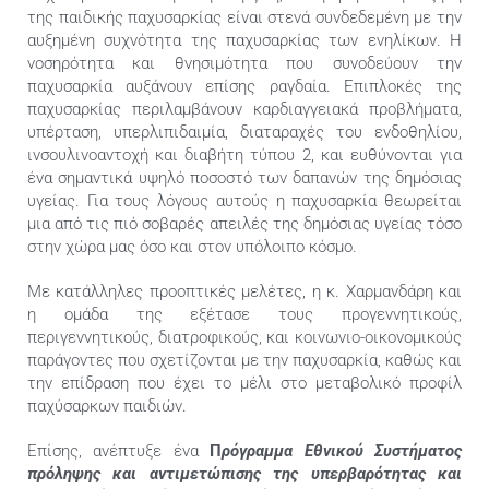
της παιδικής παχυσαρκίας είναι στενά συνδεδεμένη με την
αυξημένη συχνότητα της παχυσαρκίας των ενηλίκων. Η
νοσηρότητα και θνησιμότητα που συνοδεύουν την
παχυσαρκία αυξάνουν επίσης ραγδαία. Επιπλοκές της
παχυσαρκίας περιλαμβάνουν καρδιαγγειακά προβλήματα,
υπέρταση, υπερλιπιδαιμία, διαταραχές του ενδοθηλίου,
ινσουλινοαντοχή και διαβήτη τύπου 2, και ευθύνονται για
ένα σημαντικά υψηλό ποσοστό των δαπανών της δημόσιας
υγείας. Για τους λόγους αυτούς η παχυσαρκία θεωρείται
μια από τις πιό σοβαρές απειλές της δημόσιας υγείας τόσο
στην χώρα μας όσο και στον υπόλοιπο κόσμο.
Με κατάλληλες προοπτικές μελέτες, η κ. Χαρμανδάρη και
η ομάδα της εξέτασε τους προγεννητικούς,
περιγεννητικούς, διατροφικούς, και κοινωνιο-οικονομικούς
παράγοντες που σχετίζονται με την παχυσαρκία, καθώς και
την επίδραση που έχει το μέλι στο μεταβολικό προφίλ
παχύσαρκων παιδιών.
Επίσης, ανέπτυξε ένα
Π
ρόγραμμα Εθνικού Συστήματος
πρόληψης και αντιμετώπισης της υπερβαρότητας και