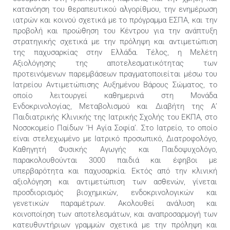
κατανόηση του θεραπευτικού αλγορίθμου, την ενημέρωση
ιατρών και κοινού σχετικά με το πρόγραμμα ΕΣΠΑ, και την
προβολή και προώθηση του Κέντρου για την ανάπτυξη
στρατηγικής σχετικά με την πρόληψη και αντιμετώπιση
της παχυσαρκίας στην Ελλάδα. Τέλος, η Μελέτη
Αξιολόγησης της αποτελεσματικότητας των
προτεινόμενων παρεμβάσεων πραγματοποιείται μέσω του
Ιατρείου Αντιμετώπισης Αυξημένου Βάρους Σώματος, το
οποίο λειτουργεί καθημερινά στη Μονάδα
Ενδοκρινολογίας, Μεταβολισμού και Διαβήτη της Α’
Παιδιατρικής Κλινικής της Ιατρικής Σχολής του ΕΚΠΑ, στο
Νοσοκομείο Παίδων ‘Η Αγία Σοφία’. Στο Ιατρείο, το οποίο
είναι στελεχωμένο με Ιατρικό προσωπικό, Διατροφολόγο,
Καθηγητή Φυσικής Αγωγής και Παιδοψυχολόγο,
παρακολουθούνται 3000 παιδιά και έφηβοι με
υπερβαρότητα και παχυσαρκία. Εκτός από την κλινική
αξιολόγηση και αντιμετώπιση των ασθενών, γίνεται
προσδιορισμός βιοχημικών, ενδοκρινολογικών και
γενετικών παραμέτρων. Ακολουθεί ανάλυση και
κοινοποίηση των αποτελεσμάτων, και αναπροσαρμογή των
κατευθυντήριων γραμμών σχετικά με την πρόληψη και