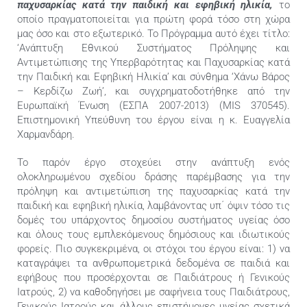
παχυσαρκίας κατά την παιδική και εφηβική ηλικία,
το
οποίο πραγματοποιείται για πρώτη φορά τόσο στη χώρα
μας όσο και στο εξωτερικό. To Πρόγραμμα αυτό έχει τίτλο:
‘Ανάπτυξη Εθνικού Συστήματος Πρόληψης και
Αντιμετώπισης της Υπερβαρότητας και Παχυσαρκίας κατά
την Παιδική και Εφηβική Ηλικία’ και σύνθημα ‘Χάνω Βάρος
– Κερδίζω Ζωή’, και συγχρηματοδοτήθηκε από την
Ευρωπαϊκή Ένωση (ΕΣΠΑ 2007-2013) (MIS 370545).
Επιστημονική Υπεύθυνη του έργου είναι η κ. Ευαγγελία
Χαρμανδάρη.
Το παρόν έργο στοχεύει στην ανάπτυξη ενός
ολοκληρωμένου σχεδίου δράσης παρέμβασης για την
πρόληψη και αντιμετώπιση της παχυσαρκίας κατά την
παιδική και εφηβική ηλικία, λαμβάνοντας υπ΄ όψιν τόσο τις
δομές του υπάρχοντος δημοσίου συστήματος υγείας όσο
και όλους τους εμπλεκόμενους δημόσιους και ιδιωτικούς
φορείς. Πιο συγκεκριμένα, οι στόχοι του έργου είναι: 1) να
καταγράψει τα ανθρωπομετρικά δεδομένα σε παιδιά και
εφήβους που προσέρχονται σε Παιδιάτρους ή Γενικούς
Ιατρούς, 2) να καθοδηγήσει με σαφήνεια τους Παιδιάτρους,
Γενικούς Ιατρούς και άλλους επιστήμονες υγείας σχετικά