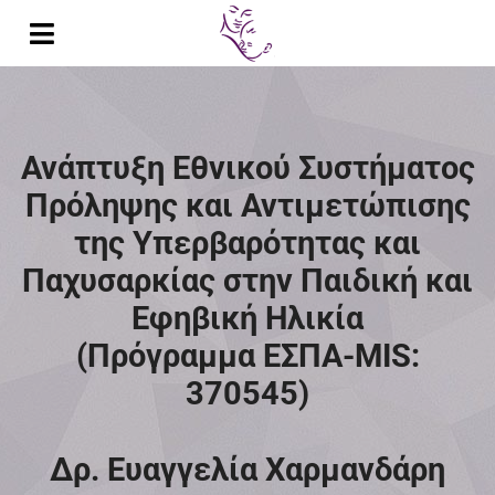
Μετάβαση
στο
Toggle
περιεχόμενο
Navigation
Αρχική
Βιογραφικό
Ανάπτυξη Εθνικού Συστήματος
Πρόληψης και Αντιμετώπισης
Δημοσιεύσεις
της Υπερβαρότητας και
Παρουσιάσεις σε Συνέδρια
Παχυσαρκίας στην Παιδική και
Εφηβική Ηλικία
Διαλέξεις
(Πρόγραμμα ΕΣΠΑ-MIS:
Έρευνα
370545)
Διδακτικό Έργο
Δρ. Ευαγγελία Χαρμανδάρη
Κλινικό Έργο