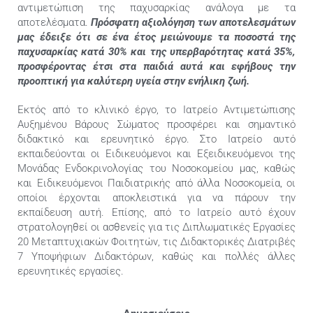
αντιμετώπιση της παχυσαρκίας ανάλογα με τα
αποτελέσματα.
Πρόσφατη αξιολόγηση των αποτελεσμάτων
μας έδειξε ότι σε ένα έτος μειώνουμε τα ποσοστά της
παχυσαρκίας κατά 30% και της υπερβαρότητας κατά 35%,
προσφέροντας έτσι στα παιδιά αυτά και εφήβους την
προοπτική για καλύτερη υγεία στην ενήλικη ζωή.
Εκτός από το κλινικό έργο, το Ιατρείο Αντιμετώπισης
Αυξημένου Βάρους Σώματος προσφέρει και σημαντικό
διδακτικό και ερευνητικό έργο. Στο Ιατρείο αυτό
εκπαιδεύονται οι Ειδικευόμενοι και Εξειδικευόμενοι της
Μονάδας Ενδοκρινολογίας του Νοσοκομείου μας, καθώς
και Ειδικευόμενοι Παιδιατρικής από άλλα Νοσοκομεία, οι
οποίοι έρχονται αποκλειστικά για να πάρουν την
εκπαίδευση αυτή. Επίσης, από το Ιατρείο αυτό έχουν
στρατολογηθεί οι ασθενείς για τις Διπλωματικές Εργασίες
20 Μεταπτυχιακών Φοιτητών, τις Διδακτορικές Διατριβές
7 Υποψήφιων Διδακτόρων, καθώς και πολλές άλλες
ερευνητικές εργασίες.