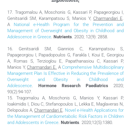
Δημοσιεύσεις
17. Tragomalou A, Moschonis G, Kassari P, Papageorgiou I,
Genitsaridi SM, Karampatsou S, Manios Y,
Charmandari E
.
A
National e-Health Program for the Prevention and
Management of Overweight and Obesity in Childhood and
Adolescence in Greece
.
Nutrients
. 2020; 12(9): 2858.
16. Genitsaridi SM, Giannios C, Karampatsou S,
Papageorgiou I, Papadopoulos G, Farakla I, Koui E, Georgiou
A, Romas S, Terzioglou E, Papathanasiou C, Kassari P,
Manios Y,
Charmandari E.
A
Comprehensive Multidisciplinary
Management Plan Is Effective in Reducing the Prevalence of
Overweight and Obesity in Childhood and
Adolescence
.
Hormone Research Paediatrics
2020;
93(2):94-107.
15. Tragomalou A, Moschonis G, Manios Y, Kassari P,
Ioakimidis I, Diou C, Stefanopoulos L, Lekka E, Maglaveras N,
Delopoulos A,
Charmandari E
.
Novel e-Health Applications for
the Management of Cardiometabolic Risk Factors in Children
and Adolescents in Greece
.
Nutrients
. 2020;12(5):1380.