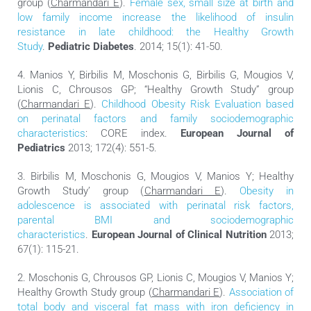
group (
Charmandari E
).
Female sex, small size at birth and
low family income increase the likelihood of insulin
resistance in late childhood: the Healthy Growth
Study
.
Pediatric Diabetes
. 2014; 15(1): 41-50.
4. Manios Y, Birbilis M, Moschonis G, Birbilis G, Mougios V,
Lionis C, Chrousos GP; “Healthy Growth Study” group
(
Charmandari E
).
Childhood Obesity Risk Evaluation based
on perinatal factors and family sociodemographic
characteristics
: CORE index.
European Journal of
Pediatrics
2013; 172(4): 551-5.
3. Birbilis M, Moschonis G, Mougios V, Manios Y; Healthy
Growth Study’ group (
Charmandari E
).
Obesity in
adolescence is associated with perinatal risk factors,
parental BMI and sociodemographic
characteristics
.
European Journal of Clinical Nutrition
2013;
67(1): 115-21.
2. Moschonis G, Chrousos GP, Lionis C, Mougios V, Manios Y;
Healthy Growth Study group (
Charmandari E
).
Association of
total body and visceral fat mass with iron deficiency in