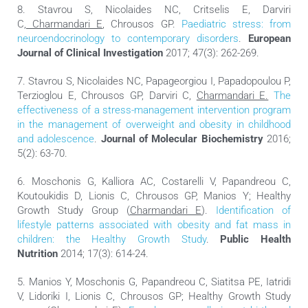
8. Stavrou S, Nicolaides NC, Critselis E, Darviri
C,
Charmandari E
, Chrousos GP.
Paediatric stress: from
neuroendocrinology to contemporary disorders
.
European
Journal of Clinical Investigation
2017; 47(3): 262-269.
7. Stavrou S, Nicolaides NC, Papageorgiou I, Papadopoulou P,
Terzioglou E, Chrousos GP, Darviri C,
Charmandari E.
The
effectiveness of a stress-management intervention program
in the management of overweight and obesity in childhood
and adolescence
.
Journal of Molecular Biochemistry
2016;
5(2): 63-70.
6. Moschonis G, Kalliora AC, Costarelli V, Papandreou C,
Koutoukidis D, Lionis C, Chrousos GP, Manios Y; Healthy
Growth Study Group (
Charmandari E
).
Identification of
lifestyle patterns associated with obesity and fat mass in
children: the Healthy Growth Study
.
Public Health
Nutrition
2014; 17(3): 614-24.
5. Manios Y, Moschonis G, Papandreou C, Siatitsa PE, Iatridi
V, Lidoriki I, Lionis C, Chrousos GP; Healthy Growth Study