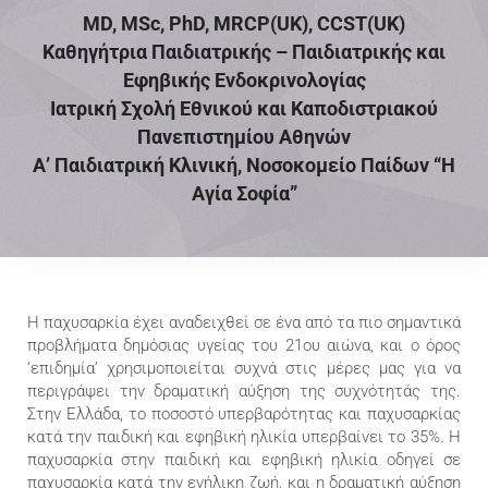
MD, MSc, PhD, MRCP(UK), CCST(UK)
Επικοινωνία
Καθηγήτρια Παιδιατρικής – Παιδιατρικής και
Εφηβικής Ενδοκρινολογίας
Ελληνικά
Ιατρική Σχολή Εθνικού και Καποδιστριακού
Πανεπιστημίου Αθηνών
Α’ Παιδιατρική Κλινική, Νοσοκομείο Παίδων “Η
Αγία Σοφία”
Η παχυσαρκία έχει αναδειχθεί σε ένα από τα πιο σημαντικά
προβλήματα δημόσιας υγείας του 21ου αιώνα, και ο όρος
‘επιδημία’ χρησιμοποιείται συχνά στις μέρες μας για να
περιγράψει την δραματική αύξηση της συχνότητάς της.
Στην Ελλάδα, το ποσοστό υπερβαρότητας και παχυσαρκίας
κατά την παιδική και εφηβική ηλικία υπερβαίνει το 35%. Η
παχυσαρκία στην παιδική και εφηβική ηλικία οδηγεί σε
παχυσαρκία κατά την ενήλικη ζωή, και η δραματική αύξηση