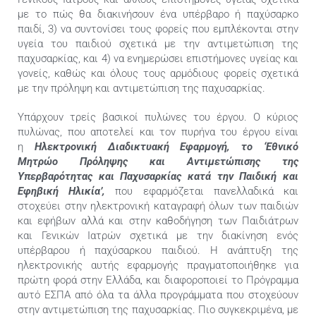
με το πώς θα διακινήσουν ένα υπέρβαρο ή παχύσαρκο
παιδί, 3) να συντονίσει τους φορείς που εμπλέκονται στην
υγεία του παιδιού σχετικά με την αντιμετώπιση της
παχυσαρκίας, και 4) να ενημερώσει επιστήμονες υγείας και
γονείς, καθώς και όλους τους αρμόδιους φορείς σχετικά
με την πρόληψη και αντιμετώπιση της παχυσαρκίας.
Υπάρχουν τρείς βασικοί πυλώνες του έργου. Ο κύριος
πυλώνας, που αποτελεί και τον πυρήνα του έργου είναι
η
Ηλεκτρονική Διαδικτυακή Εφαρμογή, το ‘Εθνικό
Μητρώο Πρόληψης και Αντιμετώπισης της
Υπερβαρότητας και Παχυσαρκίας κατά την Παιδική και
Εφηβική Ηλικία’,
που εφαρμόζεται πανελλαδικά και
στοχεύει στην ηλεκτρονική καταγραφή όλων των παιδιών
και εφήβων αλλά και στην καθοδήγηση των Παιδιάτρων
και Γενικών Ιατρών σχετικά με την διακίνηση ενός
υπέρβαρου ή παχύσαρκου παιδιού. Η ανάπτυξη της
ηλεκτρονικής αυτής εφαρμογής πραγματοποιήθηκε για
πρώτη φορά στην Ελλάδα, και διαφοροποιεί το Πρόγραμμα
αυτό ΕΣΠΑ από όλα τα άλλα προγράμματα που στοχεύουν
στην αντιμετώπιση της παχυσαρκίας. Πιο συγκεκριμένα, με