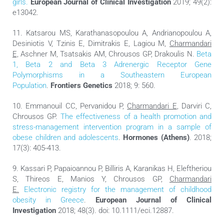
girls.
European Journal of Clinical Investigation
2019; 49(2):
e13042.
11. Katsarou MS, Karathanasopoulou A, Andrianopoulou A,
Desiniotis V, Tzinis E, Dimitrakis E, Lagiou M,
Charmandari
E,
Aschner M, Tsatsakis AM, Chrousos GP, Drakoulis N.
Beta
1, Beta 2 and Beta 3 Adrenergic Receptor Gene
Polymorphisms in a Southeastern
European
Population
.
Frontiers Genetics
2018; 9: 560.
10. Emmanouil CC, Pervanidou P,
Charmandari E
, Darviri C,
Chrousos GP.
The effectiveness of a health promotion and
stress-management intervention program in a sample of
obese children and adolescents
.
Hormones (Athens)
. 2018;
17(3): 405-413.
9. Kassari P, Papaioannou P, Billiris A, Karanikas H, Eleftheriou
S, Thireos E, Manios Y, Chrousos GP,
Charmandari
E.
Electronic registry for the management of childhood
obesity in Greece
.
European Journal of Clinical
Investigation
2018; 48(3). doi: 10.1111/eci.12887.