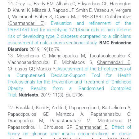
14. Gray LJ, Brady EM, Albaina O, Edwardson CL, Harrington
D, Khunti K, Miksza J, Raposo JF, Smith E, Vazeou A, Vergara
I, Weihrauch-Blüher S, Davies MJ; PRE-STARt Collaborative
(
Charmandari E
).
Evaluation and refinement of the
PRESTARt tool for identifying 12-14 year olds at high lifetime
risk of developing type 2 diabetes compared to a clinicians
assessment of risk: a cross-sectional study
.
BMC Endocrine
Disorders
2019; 19(1): 79.
13. Moschonis G, Michalopoulou M, Tsoutsoulopoulou K,
Vlachopapadopoulou E, Michalacos S,
Charmandari E
,
Chrousos GP, Manios Y.
Assessment of the Effectiveness of
a Computerised Decision-Support Tool for Health
Professionals for the Prevention and Treatment of Childhood
Obesity. Results from a Randomised Controlled
Trial
.
Nutrients
. 2019; 11(3). pii: E706.
12. Farakla I, Koui E, Arditi J, Papageorgiou I, Bartzeliotou A,
Papadopoulos GE, Mantzou A, Papathanasiou C,
Dracopoulou M, Papastamataki M, Moutsatsou P,
Papassotiriou I, Chrousos GP,
Charmandari E.
Effect of
honey on glucose and insulin concentrations in obese