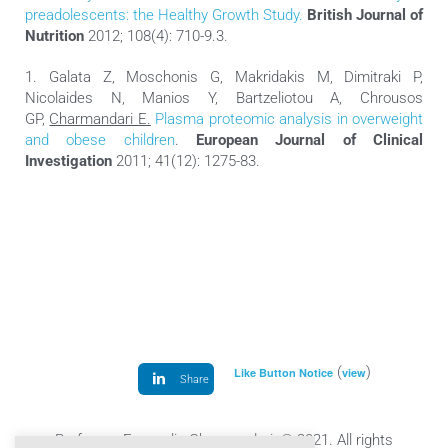
preadolescents: the Healthy Growth Study.
British Journal of
Nutrition
2012; 108(4): 710-9.3.
1. Galata Z, Moschonis G, Makridakis M, Dimitraki P,
Nicolaides N, Manios Y, Bartzeliotou A, Chrousos
GP,
Charmandari E.
Plasma proteomic analysis in overweight
and obese children
.
European Journal of Clinical
Investigation
2011; 41(12): 1275-83.
(
)
Like Button Notice
view
Share
Professor Evangelia Charmandari © 2021. All rights