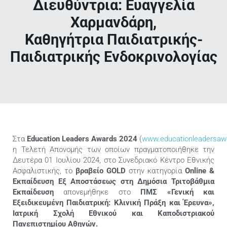
Διευθύντρια: Ευαγγελία
Χαρμανδάρη,
Επικοινωνία
Καθηγήτρια Παιδιατρικής-
Ελληνικά
Παιδιατρικής Ενδοκρινολογίας
Στα
Education Leaders Awards 2024
(
www.educationleadersaw
η Τελετή Απονομής των οποίων πραγματοποιήθηκε την
Δευτέρα 01 Ιουλίου 2024, στο Συνεδριακό Κέντρο Εθνικής
Ασφαλιστικής, το
βραβείο GOLD
στην κατηγορία
Online &
Εκπαίδευση Εξ Αποστάσεως στη Δημόσια Τριτοβάθμια
Εκπαίδευση
απονεμήθηκε στο
ΠΜΣ «Γενική και
Εξειδικευμένη Παιδιατρική: Κλινική Πράξη και Έρευνα»,
Ιατρική Σχολή Εθνικού και Καποδιστριακού
Πανεπιστημίου Αθηνών.