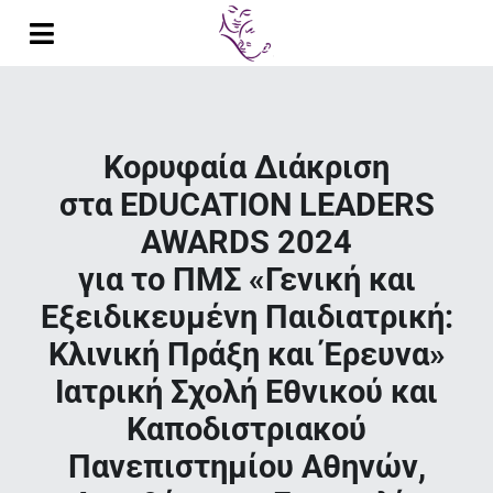
Μετάβαση
στο
Toggle
περιεχόμενο
Navigation
Αρχική
Βιογραφικό
Κορυφαία Διάκριση
στα EDUCATION LEADERS
Δημοσιεύσεις
AWARDS 2024
Παρουσιάσεις σε Συνέδρια
για το ΠΜΣ «Γενική και
Εξειδικευμένη Παιδιατρική:
Διαλέξεις
Κλινική Πράξη και Έρευνα»
Έρευνα
Ιατρική Σχολή Εθνικού και
Καποδιστριακού
Διδακτικό Έργο
Πανεπιστημίου Αθηνών,
Κλινικό Έργο