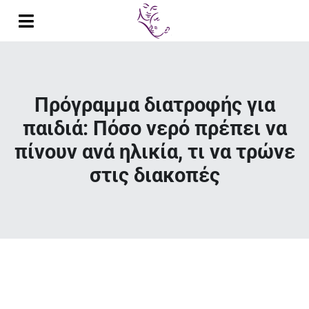
Μετάβαση
στο
Toggle
περιεχόμενο
Navigation
Αρχική
Βιογραφικό
Πρόγραμμα διατροφής για
παιδιά: Πόσο νερό πρέπει να
Δημοσιεύσεις
πίνουν ανά ηλικία, τι να τρώνε
Παρουσιάσεις σε Συνέδρια
στις διακοπές
Διαλέξεις
Έρευνα
Διδακτικό Έργο
Κλινικό Έργο